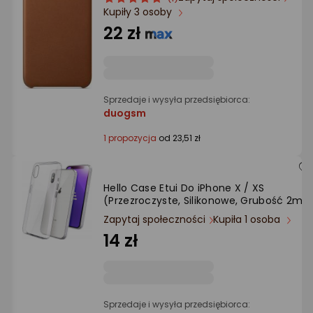
Ocena: od najlepszej
Kupiły 3 osoby
produktu
produktu
5/5
22 zł
gwiazdki
Po ilości komentarzy
Sprzedaje i wysyła przedsiębiorca:
duogsm
1 propozycja
od 23,51 zł
Hello Case Etui Do iPhone X / XS
(Przezroczyste, Silikonowe, Grubość 2m
Zapytaj społeczności
Kupiła 1 osoba
14 zł
Sprzedaje i wysyła przedsiębiorca: