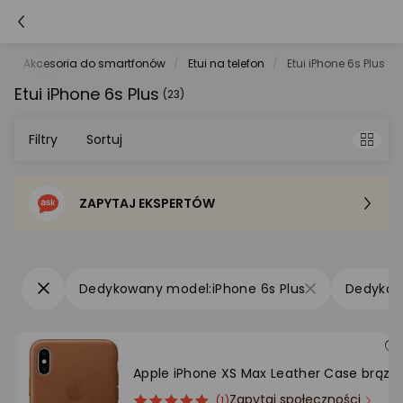
e
Akcesoria do smartfonów
Etui na telefon
Etui iPhone 6s Plus
Etui iPhone 6s Plus
(23)
Filtry
Sortuj
ZAPYTAJ EKSPERTÓW
Sortowanie domyślne
Cena - od najniższej
iPhone 6s Plus
Cena - od najwyższej
Po popularności
Apple iPhone XS Max Leather Case brąz
Zapytaj społeczności
ocena
Ocena
(1)