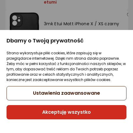
etumi
3mk Etui Matt iPhone X / XS czarny
Zapytaj społeczności
Dbamy o Twoją prywatność
-59%
9,99 zł
4,09 zł
Strona wykorzystuje pliki cookies, które zapisują się w
Najniższa cena
przeglądarce internetowej. Dzięki nim strona działa poprawnie.
z 30 dni przed obniżką: 9,99 zł
Żeby móc w pełni korzystać z funkcjonalności naszych sklepów, w
tym, aby dopasować treść reklam do Twoich potrzeb poprzez
profilowanie oraz w celach statystycznych i analitycznych,
konieczne jest zaakceptowanie wszystkich plików cookies.
Sprzedaje i wysyła przedsiębiorca:
iKable
Ustawienia zaawansowane
Akceptuję wszystko
3mk Apple iPhone Xs - Hardy Vision Case
Zapytaj społeczności
24,90 zł