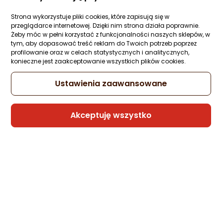
GUMOWE CLEAR
Ocena: od najlepszej
Zapytaj społeczności
Strona wykorzystuje pliki cookies, które zapisują się w
przeglądarce internetowej. Dzięki nim strona działa poprawnie.
26,99 zł
Po ilości komentarzy
Żeby móc w pełni korzystać z funkcjonalności naszych sklepów, w
tym, aby dopasować treść reklam do Twoich potrzeb poprzez
profilowanie oraz w celach statystycznych i analitycznych,
konieczne jest zaakceptowanie wszystkich plików cookies.
Sprzedaje i wysyła przedsiębiorca:
Ustawienia zaawansowane
etumi
Akceptuję wszystko
3mk Armor Case iPhone 5/5S/SE
Zapytaj społeczności
29,99 zł
Sprzedaje i wysyła przedsiębiorca:
Morele.net