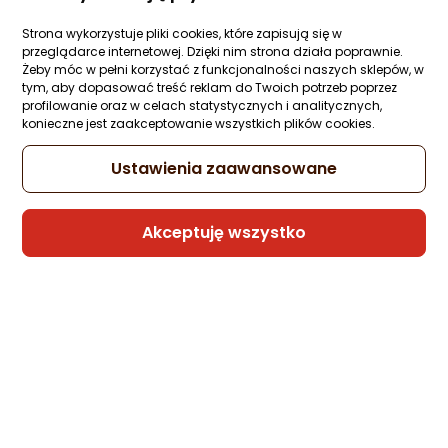
silikonowe MATOWE + Szkło ochronne 9H
Ocena: od najlepszej
Zapytaj społeczności
Strona wykorzystuje pliki cookies, które zapisują się w
przeglądarce internetowej. Dzięki nim strona działa poprawnie.
16,27 zł
Żeby móc w pełni korzystać z funkcjonalności naszych sklepów, w
Po ilości komentarzy
tym, aby dopasować treść reklam do Twoich potrzeb poprzez
profilowanie oraz w celach statystycznych i analitycznych,
konieczne jest zaakceptowanie wszystkich plików cookies.
Sprzedaje i wysyła przedsiębiorca:
Ustawienia zaawansowane
krainagsm
Akceptuję wszystko
krainaGSM ETUI do Xiaomi Redmi 13C
4G|5G | SKÓRZANE PORTFEL BOOK TOKRA
CASE + SZKŁO
Zapytaj społeczności
25,35 zł
Sprzedaje i wysyła przedsiębiorca: