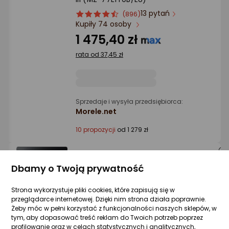
Ocena: od najlepszej
13 pytań
ocena
Ocena
(896)
Kupiły 74 osoby
produktu
produktu
Po ilości komentarzy
4.5/5
1 475,40 zł
gwiazdki
rata od 37,45 zł
Sprzedaje i wysyła przedsiębiorca:
Morele.net
10 propozycji
od 1 279 zł
Dysk SSD Samsung 870 EVO 250GB 2.5"
Dbamy o Twoją prywatność
SATA III (MZ-77E250B/EU)
1 pytanie
Kupiło 60 osó
ocena
Ocena
(896)
Strona wykorzystuje pliki cookies, które zapisują się w
przeglądarce internetowej. Dzięki nim strona działa poprawnie.
produktu
produktu
561,53 zł
Żeby móc w pełni korzystać z funkcjonalności naszych sklepów, w
4.5/5
tym, aby dopasować treść reklam do Twoich potrzeb poprzez
rata od 14,25 zł
gwiazdki
profilowanie oraz w celach statystycznych i analitycznych,