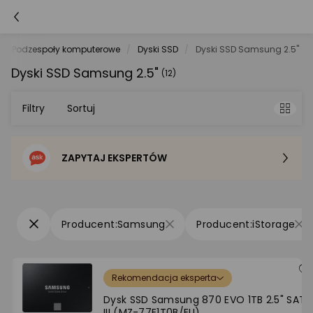
Podzespoły komputerowe
Dyski SSD
Dyski SSD Samsung 2.5"
Dyski SSD Samsung 2.5"
(12)
Filtry
Sortuj
ZAPYTAJ EKSPERTÓW
Sortowanie domyślne
Cena - od najniższej
Samsung
iStorage
Cena - od najwyższej
Rekomendacja eksperta
Po popularności
Dysk SSD Samsung 870 EVO 1TB 2.5" SATA
III (MZ-77E1T0B/EU)