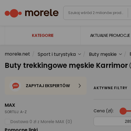
KATEGORIE
AKTUALNE PROMOCJE
morele.net
Sport i turystyka
Buty męskie
Laptopy
Buty trekkingowe męskie Karrimor
Komputery
Podzespoły komputerowe
ZAPYTAJ EKSPERTÓW
Gaming
AKTYWNE FILTRY
Smartfony i smartwatche
MAX
Telewizory i audio
Cena (zł):
SORTUJ:
A-Z
Foto i kamery
Dostawa 0 zł z Morele MAX (0)
Pomocne linki
AGD duże