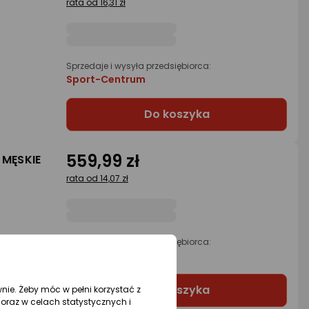
rata od 16,31 zł
G
Sprzedaje i wysyła przedsiębiorca:
Sport-Centrum
Do koszyka
559,99 zł
 MĘSKIE
rata od 14,07 zł
Sprzedaje i wysyła przedsiębiorca:
Sport-Centrum
Do koszyka
wnie. Żeby móc w pełni korzystać z
oraz w celach statystycznych i