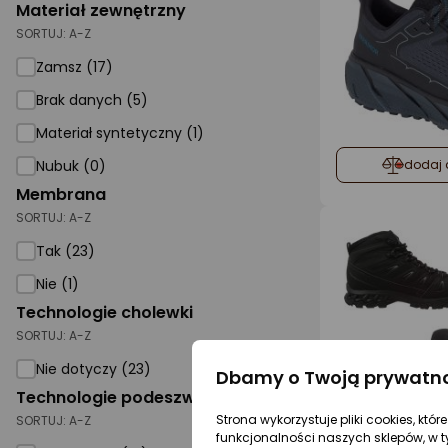
Materiał zewnętrzny
SORTUJ:
A-Z
Zamsz (17)
Brak danych (5)
Materiał syntetyczny (1)
dodaj 
Nubuk (0)
Membrana
SORTUJ:
A-Z
Tak (23)
Nie (1)
Technologie cholewki
SORTUJ:
A-Z
Nie dotyczy (23)
Dbamy o Twoją prywatn
Technologie podeszwy
dodaj 
Strona wykorzystuje pliki cookies, któ
SORTUJ:
A-Z
funkcjonalności naszych sklepów, w t