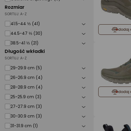
Rozmiar
SORTUJ:
A-Z
41.5-44 ⅓ (41)
dodaj 
44.5-47 ⅓ (30)
38.5-41 ⅓ (21)
Długość wkładki
SORTUJ:
A-Z
29-29.9 cm (5)
26-26.9 cm (4)
28-28.9 cm (4)
dodaj 
25-25.9 cm (3)
27-27.9 cm (3)
30-30.9 cm (3)
31-31.9 cm (1)