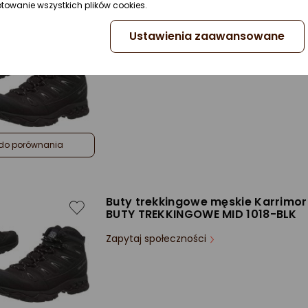
ptowanie wszystkich plików cookies.
Buty trekkingowe męskie Karrimor
Ustawienia zaawansowane
BUTY TREKKINGOWE MID 1018-BLK
Zapytaj społeczności
do porównania
Buty trekkingowe męskie Karrimor
BUTY TREKKINGOWE MID 1018-BLK
Zapytaj społeczności