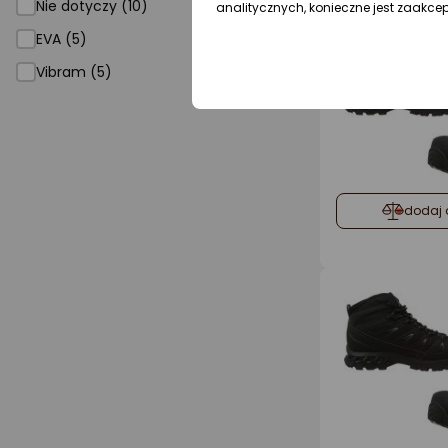
Nie dotyczy (10)
analitycznych, konieczne jest zaakce
EVA (5)
Vibram (5)
dodaj 