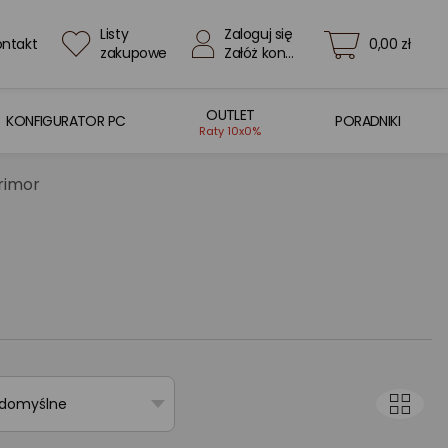
Listy
Zaloguj się
ontakt
0,00 zł
zakupowe
Załóż konto
OUTLET
KONFIGURATOR PC
PORADNIKI
Raty 10x0%
rimor
 domyślne