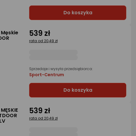
Do koszyka
539 zł
 Męskie
DOOR
rata od 20,49 zł
Sprzedaje i wysyła przedsiębiorca:
Sport-Centrum
Do koszyka
539 zł
 MĘSKIE
UTDOOR
rata od 20,49 zł
LV