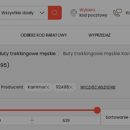
Wybierz
K
Wszystkie działy
kod pocztowy
ODBIERZ KOD RABATOWY
WYPRZEDAŻ
Buty trekkingowe męskie
Buty trekkingowe męskie Kar
(95)
Producent:
Karrimor
112495
WYCZYŚĆ WSZYSTKIE
Sortowanie