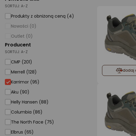
SORTUJ:
A-Z
AGD małe
Produkty z obniżoną ceną (4)
Dom i ogród
Nowości (0)
Biuro i firma
Outlet (0)
Producent
Sport i turystyka
SORTUJ:
A-Z
Zabawki i dziecko
CMP (201)
Uroda i zdrowie
dodaj 
Merrell (128)
Supermarket
Karrimor (95)
Strefa marek
Aku (90)
Helly Hansen (88)
Columbia (86)
The North Face (75)
Elbrus (65)