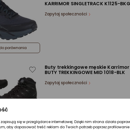
KARRIMOR SINGLETRACK K1125-BK
Zapytaj społeczności
do porównania
Buty trekkingowe męskie Karrimor
BUTY TREKKINGOWE MID 1018-BLK
Zapytaj społeczności
ość
do porównania
re zapisują się w przeglądarce internetowej. Dzięki nim strona działa popra
ym, aby dopasować treść reklam do Twoich potrzeb poprzez profilowanie 