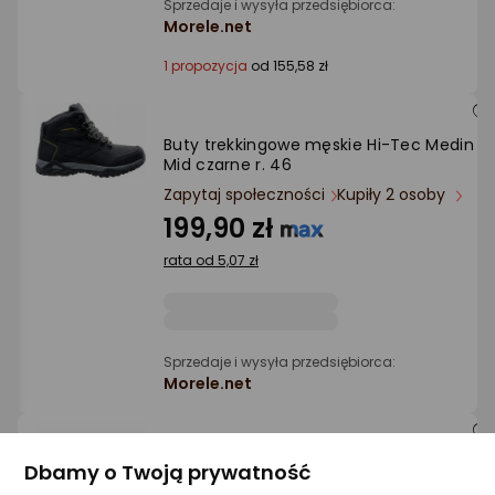
Sprzedaje i wysyła przedsiębiorca:
Morele.net
1 propozycja
od 155,58 zł
Buty trekkingowe męskie Hi-Tec Medin
Mid czarne r. 46
Zapytaj społeczności
Kupiły 2 osoby
199,90 zł
rata od 5,07 zł
Sprzedaje i wysyła przedsiębiorca:
Morele.net
Buty trekkingowe męskie Columbia
Dbamy o Twoją prywatność
Columbia Peakfreak Rush Outdry