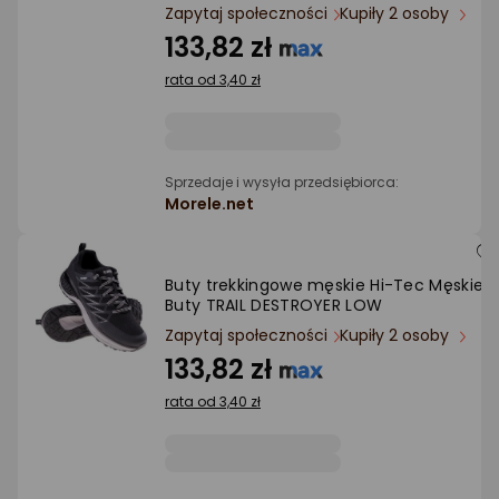
Ocena: od najlepszej
Zapytaj społeczności
Kupiły 2 osoby
133,82 zł
Po ilości komentarzy
rata od 3,40 zł
Sprzedaje i wysyła przedsiębiorca:
Morele.net
Buty trekkingowe męskie Hi-Tec Męskie
Buty TRAIL DESTROYER LOW
Zapytaj społeczności
Kupiły 2 osoby
133,82 zł
rata od 3,40 zł