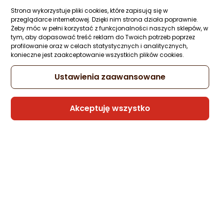
2108291010 Czarne 44
Strona wykorzystuje pliki cookies, które zapisują się w
Zapytaj społeczności
Kupiła 1 osoba
przeglądarce internetowej. Dzięki nim strona działa poprawnie.
427,23 zł
Żeby móc w pełni korzystać z funkcjonalności naszych sklepów, w
tym, aby dopasować treść reklam do Twoich potrzeb poprzez
profilowanie oraz w celach statystycznych i analitycznych,
rata od 10,84 zł
konieczne jest zaakceptowanie wszystkich plików cookies.
Ustawienia zaawansowane
Sprzedaje i wysyła przedsiębiorca:
Morele.net
Akceptuję wszystko
Buty trekkingowe męskie Hi-Tec Męskie
buty trekkingowe turystyczne membran
softshell wodoodporne Celany rozmiar 4
Zapytaj społeczności
Kupiła 1 osoba
249,90 zł
rata od 6,34 zł