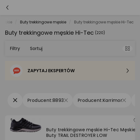
męskie
Buty trekkingowe męskie
Buty trekkingowe męskie Hi-Tec
Buty trekkingowe męskie Hi-Tec
(220)
Filtry
Sortuj
ZAPYTAJ EKSPERTÓW
Sortowanie domyślne
Cena - od najniższej
8893
Karrimor
Cena - od najwyższej
Po popularności
Buty trekkingowe męskie Hi-Tec Męskie
Buty TRAIL DESTROYER LOW