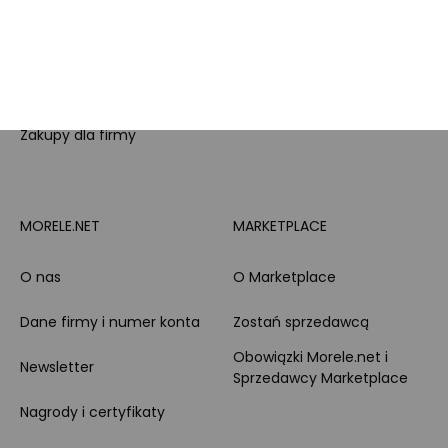
Opinie o Morele.net
Całodobowe wsparcie
Raty
Klienta
Leasing
Zakupy dla firmy
MORELE.NET
MARKETPLACE
O nas
O Marketplace
Dane firmy i numer konta
Zostań sprzedawcą
Obowiązki Morele.net i
Newsletter
Sprzedawcy Marketplace
Nagrody i certyfikaty