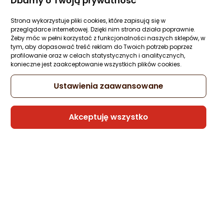
Dbamy o Twoją prywatność
2100651383 Zielone 41,5
Zapytaj społeczności
Strona wykorzystuje pliki cookies, które zapisują się w
332,64 zł
przeglądarce internetowej. Dzięki nim strona działa poprawnie.
Żeby móc w pełni korzystać z funkcjonalności naszych sklepów, w
tym, aby dopasować treść reklam do Twoich potrzeb poprzez
rata od 8,44 zł
profilowanie oraz w celach statystycznych i analitycznych,
konieczne jest zaakceptowanie wszystkich plików cookies.
Ustawienia zaawansowane
Sprzedaje i wysyła przedsiębiorca:
Morele.net
Akceptuję wszystko
Buty trekkingowe męskie Columbia
Columbia Crestwood 1781181092 szary 43,
Zapytaj społeczności
283,60 zł
rata od 7,20 zł