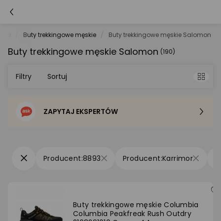
skie
Buty trekkingowe męskie
Buty trekkingowe męskie Salomon
Buty trekkingowe męskie Salomon
(190)
Filtry
Sortuj
ZAPYTAJ EKSPERTÓW
Sortowanie domyślne
Cena - od najniższej
8893
Karrimor
Cena - od najwyższej
Po popularności
Buty trekkingowe męskie Columbia
Columbia Peakfreak Rush Outdry