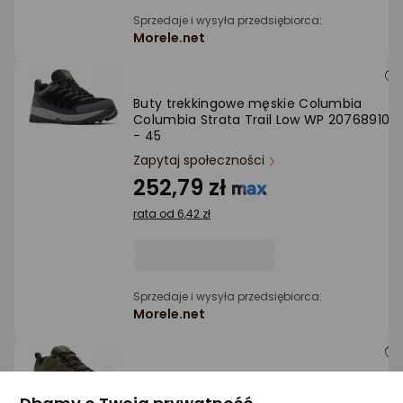
Sprzedaje i wysyła przedsiębiorca:
Morele.net
Buty trekkingowe męskie Columbia
Columbia Strata Trail Low WP 2076891010
- 45
Zapytaj społeczności
252,79 zł
rata od 6,42 zł
Sprzedaje i wysyła przedsiębiorca:
Morele.net
Buty trekkingowe męskie Columbia
Columbia Crestwood Waterproof