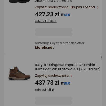
2108291010 Czarne 44
Ocena: od najlepszej
Zapytaj społeczności
Kupiła 1 osoba
427,23 zł
Po ilości komentarzy
rata od 10,84 zł
Sprzedaje i wysyła przedsiębiorca:
Morele.net
Buty trekkingowe męskie Columbia
Burnsider WP Brązowe 43 (2128821202)
Zapytaj społeczności
437,73 zł
rata od 11,11 zł