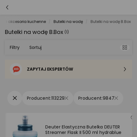
ia i akcesoria kuchenne
Butelki na wodę
Butelki na wodę B.Box
Butelki na wodę B.Box
(1)
Filtry
Sortuj
ZAPYTAJ EKSPERTÓW
Sortowanie domyślne
Cena - od najniższej
113229
9847
Cena - od najwyższej
Po popularności
Deuter Elastyczna Butelka DEUTER
Streamer Flask II 500 ml hydrablue