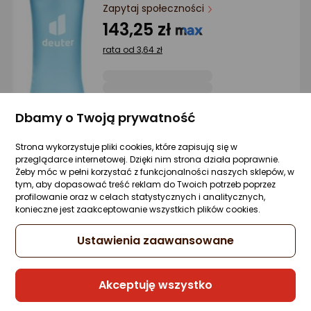
Ocena: od najlepszej
Zapytaj społeczności
143,25 zł
Po ilości komentarzy
rata od 3,64 zł
Sprzedaje i wysyła przedsiębiorca:
Dbamy o Twoją prywatność
Morele.net
Strona wykorzystuje pliki cookies, które zapisują się w
przeglądarce internetowej. Dzięki nim strona działa poprawnie.
Żeby móc w pełni korzystać z funkcjonalności naszych sklepów, w
B.Box Sportowa butelka tritanowa
tym, aby dopasować treść reklam do Twoich potrzeb poprzez
(9353965008743)
profilowanie oraz w celach statystycznych i analitycznych,
Zapytaj społeczności
konieczne jest zaakceptowanie wszystkich plików cookies.
97,92 zł
Ustawienia zaawansowane
Akceptuję wszystko
Sprzedaje i wysyła przedsiębiorca:
Morele.net