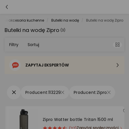
nia i akcesoria kuchenne
Butelki na wodę
Butelki na wodę Zipro
Butelki na wodę Zipro
(3)
Filtry
Sortuj
ZAPYTAJ EKSPERTÓW
Sortowanie domyślne
Cena - od najniższej
113229
Zipro
Cena - od najwyższej
Po popularności
Zipro Watter bottle Tritan 1500 ml
Zapytaj społeczności
ocena
Ocena
(27)