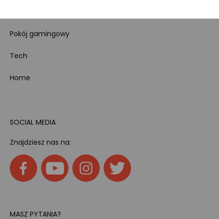
Kody rabatowe
Pokój gamingowy
Tech
Home
SOCIAL MEDIA
Znajdziesz nas na:
MASZ PYTANIA?