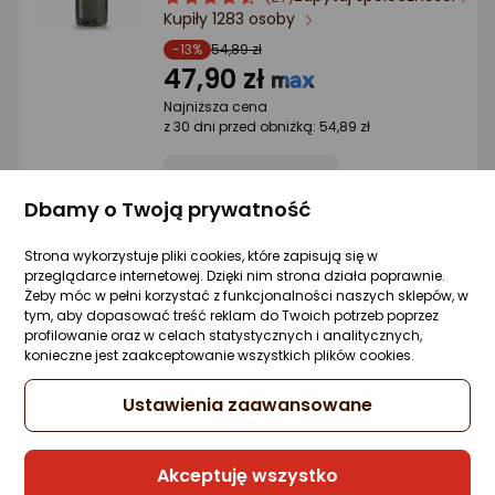
Ocena: od najlepszej
Kupiły 1283 osoby
produktu
produktu
4.5/5
-13%
54,89 zł
gwiazdki
47,90 zł
Po ilości komentarzy
Najniższa cena
z 30 dni przed obniżką: 54,89 zł
Dbamy o Twoją prywatność
Raty 3x0%
Strona wykorzystuje pliki cookies, które zapisują się w
Sprzedaje i wysyła przedsiębiorca:
przeglądarce internetowej. Dzięki nim strona działa poprawnie.
Morele.net
Żeby móc w pełni korzystać z funkcjonalności naszych sklepów, w
tym, aby dopasować treść reklam do Twoich potrzeb poprzez
profilowanie oraz w celach statystycznych i analitycznych,
konieczne jest zaakceptowanie wszystkich plików cookies.
Zipro ZIPRO Watter Bottle Tritan 800 ml
Ustawienia zaawansowane
Zapytaj społeczności
ocena
Ocena
(27)
Kupiło 289 osób
produktu
produktu
4.5/5
49,90 zł
gwiazdki
Akceptuję wszystko