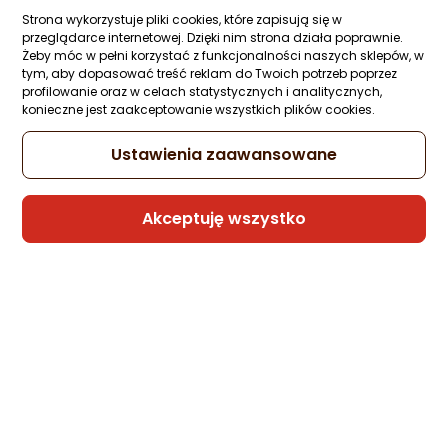
Ocena: od najlepszej
4 949,70 zł
Strona wykorzystuje pliki cookies, które zapisują się w
przeglądarce internetowej. Dzięki nim strona działa poprawnie.
rata od 139,00 zł
Żeby móc w pełni korzystać z funkcjonalności naszych sklepów, w
Po ilości komentarzy
tym, aby dopasować treść reklam do Twoich potrzeb poprzez
profilowanie oraz w celach statystycznych i analitycznych,
konieczne jest zaakceptowanie wszystkich plików cookies.
Sprzedaje i wysyła przedsiębiorca:
Ustawienia zaawansowane
Magazynuj
Akceptuję wszystko
Adidas Biustonosz Halter czerwony r. XXS
(BR5216)
Zapytaj społeczności
57,87 zł
Sprzedaje i wysyła przedsiębiorca:
Morele.net