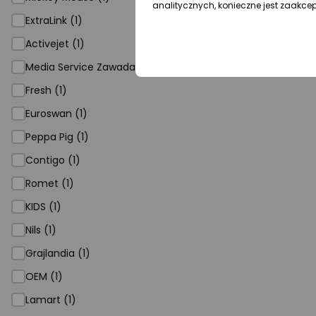
analitycznych, konieczne jest zaakce
ExtraLink (1)
Activejet (1)
Media Service Zawada (1)
Fresh (1)
Euroswan (1)
Peppa Pig (1)
Contigo (1)
Romet (1)
KIDS (1)
Nils (1)
Grajlandia (1)
OEM (1)
Lamart (1)