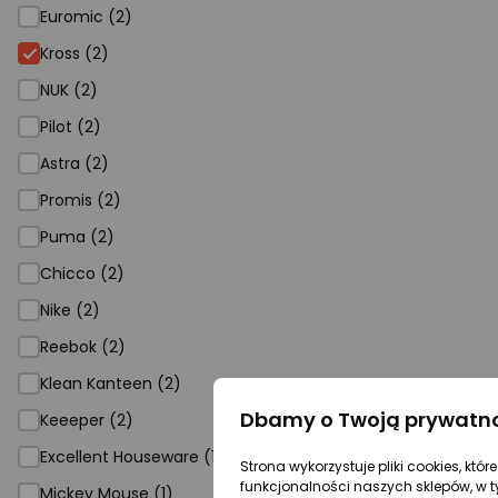
Euromic (2)
Kross
Kross (2)
NUK (2)
Pilot (2)
Astra (2)
Promis (2)
Puma (2)
Chicco (2)
Nike (2)
Reebok (2)
Klean Kanteen (2)
Dbamy o Twoją prywatn
Keeeper (2)
Excellent Houseware (1)
Strona wykorzystuje pliki cookies, któ
funkcjonalności naszych sklepów, w t
Mickey Mouse (1)