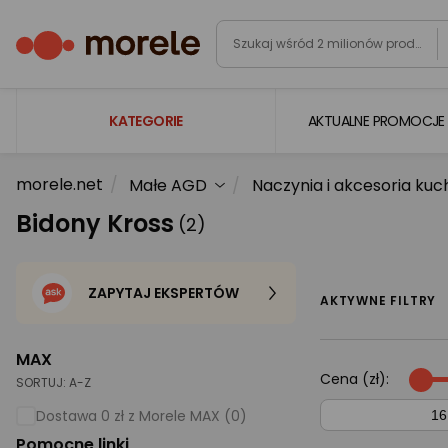
KATEGORIE
AKTUALNE PROMOCJE
morele.net
Małe AGD
Naczynia i akcesoria ku
Laptopy
Bidony Kross
(2)
Komputery
Podzespoły komputerowe
ZAPYTAJ EKSPERTÓW
Gaming
AKTYWNE FILTRY
Smartfony i smartwatche
MAX
Telewizory i audio
Cena (zł):
SORTUJ:
A-Z
Foto i kamery
Dostawa 0 zł z Morele MAX (0)
Pomocne linki
AGD duże