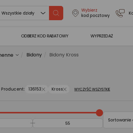
Wybierz
K
Wszystkie działy
kod pocztowy
ODBIERZ KOD RABATOWY
WYPRZEDAŻ
Bidony
Bidony Kross
chenne
Producent:
136153
Kross
WYCZYŚĆ WSZYSTKIE
Sortowanie