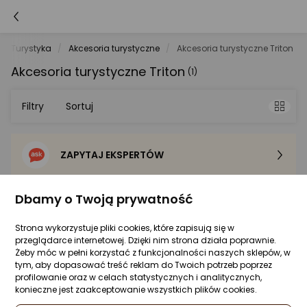
Turystyka
Akcesoria turystyczne
Akcesoria turystyczne Triton
Akcesoria turystyczne Triton
(1)
Filtry
Sortuj
ZAPYTAJ EKSPERTÓW
Sortowanie domyślne
Cena - od najniższej
Dbamy o Twoją prywatność
4924
108737
Strona wykorzystuje pliki cookies, które zapisują się w
Cena - od najwyższej
przeglądarce internetowej. Dzięki nim strona działa poprawnie.
Żeby móc w pełni korzystać z funkcjonalności naszych sklepów, w
tym, aby dopasować treść reklam do Twoich potrzeb poprzez
Po popularności
profilowanie oraz w celach statystycznych i analitycznych,
Triton Mosiężny zegar słoneczny z
konieczne jest zaakceptowanie wszystkich plików cookies.
kompasem z otwieraną pokrywą NC2847