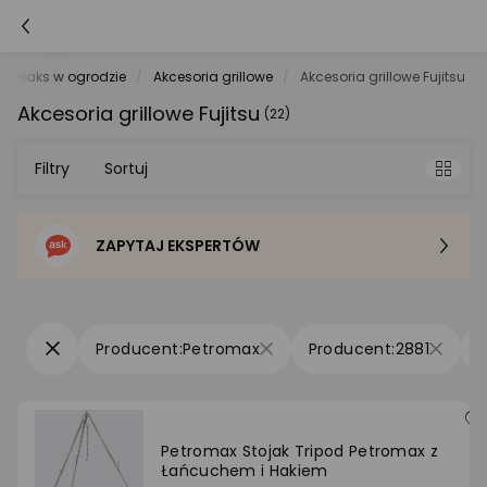
Relaks w ogrodzie
Akcesoria grillowe
Akcesoria grillowe Fujitsu
Akcesoria grillowe Fujitsu
(22)
Filtry
Sortuj
ZAPYTAJ EKSPERTÓW
Sortowanie domyślne
Cena - od najniższej
Petromax
2881
Cena - od najwyższej
Po popularności
Petromax Stojak Tripod Petromax z
Łańcuchem i Hakiem