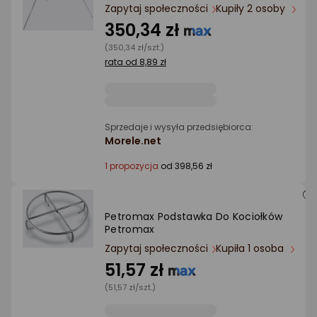
Ocena: od najlepszej
Zapytaj społeczności
Kupiły 2 osoby
350,34 zł
Po ilości komentarzy
(350,34 zł/szt.)
rata od 8,89 zł
Sprzedaje i wysyła przedsiębiorca:
Morele.net
1 propozycja
od 398,56 zł
Petromax Podstawka Do Kociołków
Petromax
Zapytaj społeczności
Kupiła 1 osoba
51,57 zł
(51,57 zł/szt.)