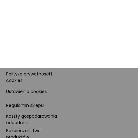
Dane firmy i numer konta
Zostań sprzedawcą
Obowiązki Morele.net i
Newsletter
Sprzedawcy Marketplace
Nagrody i certyfikaty
Kariera
Dla prasy
Polityka prywatności i
cookies
Ustawienia cookies
Regulamin sklepu
Koszty gospodarowania
odpadami
Bezpieczeństwo
produktów