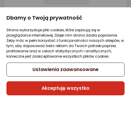
Sprzedaje i wysyła przedsiębiorca:
Dbamy o Twoją prywatność
Morele.net
Strona wykorzystuje pliki cookies, które zapisują się w
przeglądarce internetowej. Dzięki nim strona działa poprawnie.
Petromax Ruszt Wiszący 50 cm
Żeby móc w pełni korzystać z funkcjonalności naszych sklepów, w
tym, aby dopasować treść reklam do Twoich potrzeb poprzez
Zapytaj społeczności
Kupiła 1 osoba
profilowanie oraz w celach statystycznych i analitycznych,
200,17 zł
konieczne jest zaakceptowanie wszystkich plików cookies.
(200,17 zł/szt.)
Ustawienia zaawansowane
rata od 5,08 zł
Akceptuję wszystko
Sprzedaje i wysyła przedsiębiorca:
Morele.net
Petromax Dzidka Szpikulec Na Ognisko
Petromax