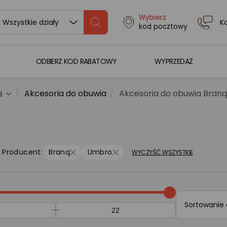
Wybierz
K
Wszystkie działy
kod pocztowy
ODBIERZ KOD RABATOWY
WYPRZEDAŻ
Akcesoria do obuwia
Akcesoria do obuwia Branq
i
Producent:
Branq
Umbro
WYCZYŚĆ WSZYSTKIE
Sortowanie