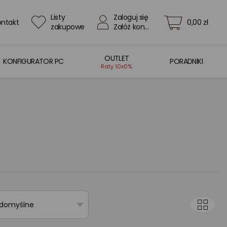
Listy
Zaloguj się
ontakt
0,00 zł
zakupowe
Załóż konto
OUTLET
KONFIGURATOR PC
PORADNIKI
Raty 10x0%
 domyślne