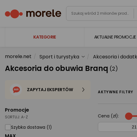
KATEGORIE
AKTUALNE PROMOCJE
morele.net
Sport i turystyka
Akcesoria i dodatk
Laptopy
Akcesoria do obuwia Branq
(2)
Komputery
Podzespoły komputerowe
ZAPYTAJ EKSPERTÓW
Gaming
AKTYWNE FILTRY
Smartfony i smartwatche
Promocje
Telewizory i audio
Cena (zł):
SORTUJ:
A-Z
Foto i kamery
Szybka dostawa (1)
MAX
AGD duże