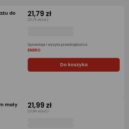
21,79 zł
ażu do
(21,79 zł/szt.)
Sprzedaje i wysyła przedsiębiorca:
ENERO
Do koszyka
21,99 zł
cm mały
(21,99 zł/szt.)