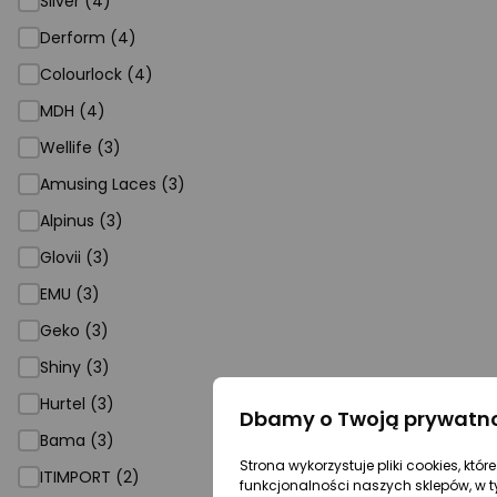
Silver (4)
Derform (4)
Colourlock (4)
MDH (4)
Wellife (3)
Amusing Laces (3)
Alpinus (3)
Glovii (3)
EMU (3)
Geko (3)
Shiny (3)
Hurtel (3)
Dbamy o Twoją prywatn
Bama (3)
Strona wykorzystuje pliki cookies, któ
ITIMPORT (2)
funkcjonalności naszych sklepów, w t