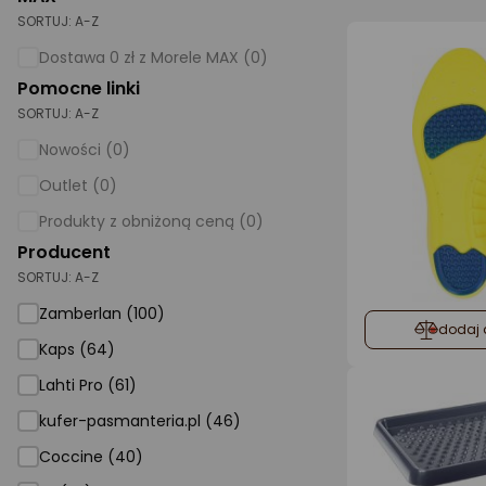
SORTUJ:
A-Z
AGD małe
Dostawa 0 zł z Morele MAX (0)
Dom i ogród
Pomocne linki
SORTUJ:
A-Z
Biuro i firma
Nowości (0)
Sport i turystyka
Outlet (0)
Zabawki i dziecko
Produkty z obniżoną ceną (0)
Uroda i zdrowie
Producent
SORTUJ:
Supermarket
A-Z
Zamberlan (100)
Strefa marek
dodaj 
Kaps (64)
Lahti Pro (61)
kufer-pasmanteria.pl (46)
Coccine (40)