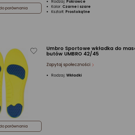
Rodzaj:
Pokrowce
Kolor:
Czarne i szare
do porównania
Kształt:
Prostokątne
Umbro Sportowe wkładka do mas
butów UMBRO 42/45
Zapytaj społeczności
Rodzaj:
Wkładki
do porównania