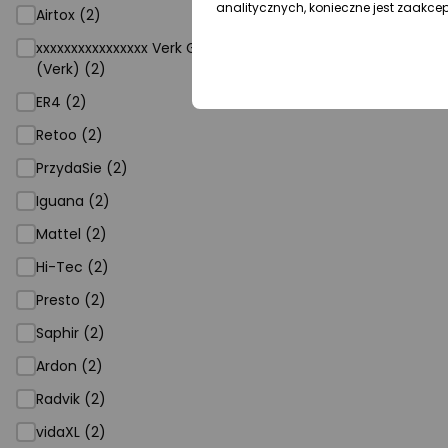
analitycznych, konieczne jest zaakce
Airtox (2)
xxxxxxxxxxxxxxxx Verk Group
(Verk) (2)
ER4 (2)
Retoo (2)
PrzydaSie (2)
Iguana (2)
Mattel (2)
Hi-Tec (2)
Presto (2)
Saphir (2)
Ardon (2)
Radvik (2)
vidaXL (2)