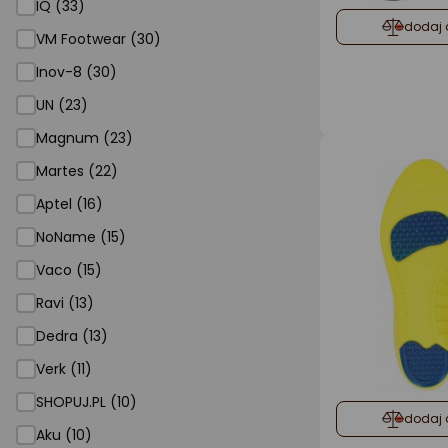
IQ (33)
dodaj 
VM Footwear (30)
Inov-8 (30)
UN (23)
Magnum (23)
Martes (22)
Aptel (16)
NoName (15)
Vaco (15)
Ravi (13)
Dedra (13)
Verk (11)
SHOPUJ.PL (10)
dodaj 
Aku (10)