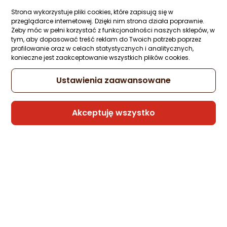
Ocena: od najlepszej
Zapytaj społeczności
Strona wykorzystuje pliki cookies, które zapisują się w
48,99 zł
przeglądarce internetowej. Dzięki nim strona działa poprawnie.
Żeby móc w pełni korzystać z funkcjonalności naszych sklepów, w
(24,50 zł/szt.)
Po ilości komentarzy
tym, aby dopasować treść reklam do Twoich potrzeb poprzez
profilowanie oraz w celach statystycznych i analitycznych,
konieczne jest zaakceptowanie wszystkich plików cookies.
Sprzedaje i wysyła przedsiębiorca:
Ustawienia zaawansowane
HURTOWNIA GIGAHURT
Akceptuję wszystko
Massido Prawidła do butów, cedrowe, par
r. 46-47 Massido
Zapytaj społeczności
85,58 zł
(85,58 zł/szt.)
Sprzedaje i wysyła przedsiębiorca: