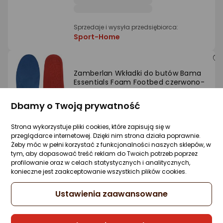
Sprzedaje i wysyła przedsiębiorca:
Sport-Home
Zamberlan Wkładki do butów Bama
Essentials Foam Footbed czerwono-
niebieskie 35-36
Dbamy o Twoją prywatność
Zapytaj społeczności
41,70 zł
Strona wykorzystuje pliki cookies, które zapisują się w
(41,70 zł/szt.)
przeglądarce internetowej. Dzięki nim strona działa poprawnie.
Żeby móc w pełni korzystać z funkcjonalności naszych sklepów, w
tym, aby dopasować treść reklam do Twoich potrzeb poprzez
profilowanie oraz w celach statystycznych i analitycznych,
konieczne jest zaakceptowanie wszystkich plików cookies.
Sprzedaje i wysyła przedsiębiorca:
Sport-Home
Ustawienia zaawansowane
Zamberlan Sznurowadła Zamberlan Flat