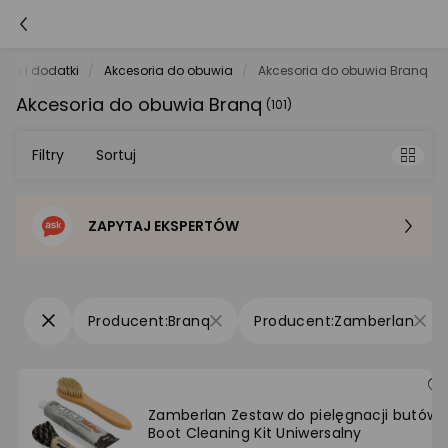
ria i dodatki
Akcesoria do obuwia
Akcesoria do obuwia Branq
Akcesoria do obuwia Branq
(101)
Filtry
Sortuj
ZAPYTAJ EKSPERTÓW
Sortowanie domyślne
Cena - od najniższej
Branq
Zamberlan
Cena - od najwyższej
Po popularności
Zamberlan Zestaw do pielęgnacji butów
Boot Cleaning Kit Uniwersalny