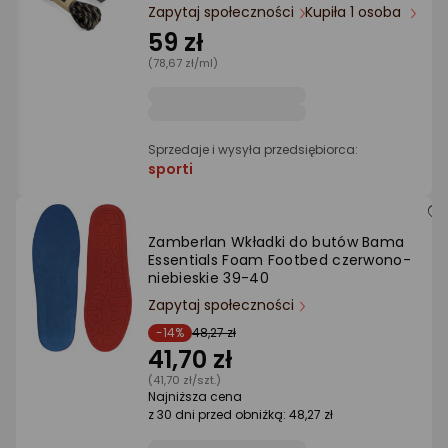
Ocena: od najlepszej
Zapytaj społeczności
Kupiła 1 osoba
59 zł
(78,67 zł/ml)
Po ilości komentarzy
Sprzedaje i wysyła przedsiębiorca:
sporti
Zamberlan Wkładki do butów Bama
Essentials Foam Footbed czerwono-
niebieskie 39-40
Zapytaj społeczności
-14%
48,27 zł
41,70 zł
(41,70 zł/szt.)
Najniższa cena
z 30 dni przed obniżką: 48,27 zł