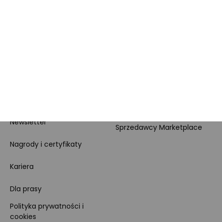
Zakupy dla firmy
MORELE.NET
MARKETPLACE
O nas
O Marketplace
Dane firmy i numer konta
Zostań sprzedawcą
Obowiązki Morele.net i
Newsletter
Sprzedawcy Marketplace
Nagrody i certyfikaty
Kariera
Dla prasy
Polityka prywatności i
cookies