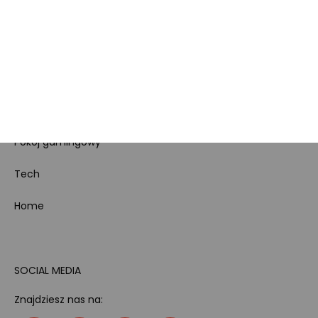
Koszty gospodarowania
odpadami
Bezpieczeństwo
produktów
Dotacje i dofinansowania
Kody rabatowe
Pokój gamingowy
Tech
Home
SOCIAL MEDIA
Znajdziesz nas na: