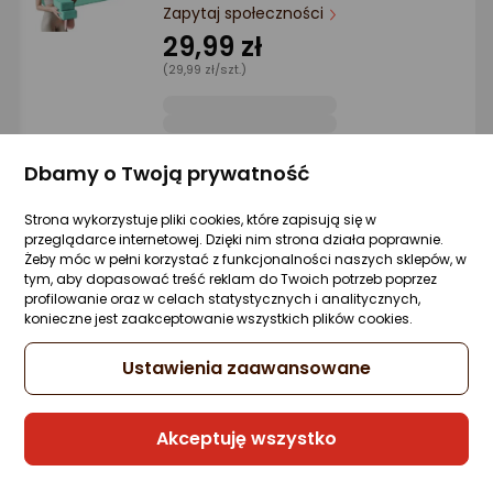
Ocena: od najlepszej
Zapytaj społeczności
29,99 zł
(29,99 zł/szt.)
Po ilości komentarzy
Sprzedaje i wysyła przedsiębiorca:
Dbamy o Twoją prywatność
Revity
Strona wykorzystuje pliki cookies, które zapisują się w
przeglądarce internetowej. Dzięki nim strona działa poprawnie.
Żeby móc w pełni korzystać z funkcjonalności naszych sklepów, w
Revity Klocek do jogi, EVA, 23x15x7.5 cm, 2
tym, aby dopasować treść reklam do Twoich potrzeb poprzez
szt. i pasek do jogi, 3,8x200 cm - zestaw
profilowanie oraz w celach statystycznych i analitycznych,
do rozciągania
konieczne jest zaakceptowanie wszystkich plików cookies.
Zapytaj społeczności
79,99 zł
Ustawienia zaawansowane
(79,99 zł/szt.)
Akceptuję wszystko
Sprzedaje i wysyła przedsiębiorca: