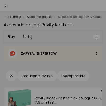
łownia i fitness
Akcesoria do jogi
Akcesoria do jogi Revity Kostki
Akcesoria do jogi Revity Kostki
(11)
Filtry
Sortuj
ZAPYTAJ EKSPERTÓW
Sortowanie domyślne
Cena - od najniższej
Revity
Kostki
Cena - od najwyższej
Po popularności
Revity Klocek kostka blok do jogi 23 x 15 x
7.5 cm 1 szt.