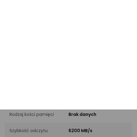
PARAMETRY FIZYCZNE
Format dysku
M.2 2280
Radiator
Z radiatorem
PARAMETRY TECHNICZNE
Pojemność dysku
512GB
Interfejs
PCI-E x4 Gen4 NVMe
Rodzaj kości pamięci
Brak danych
Szybkość odczytu
6200 MB/s