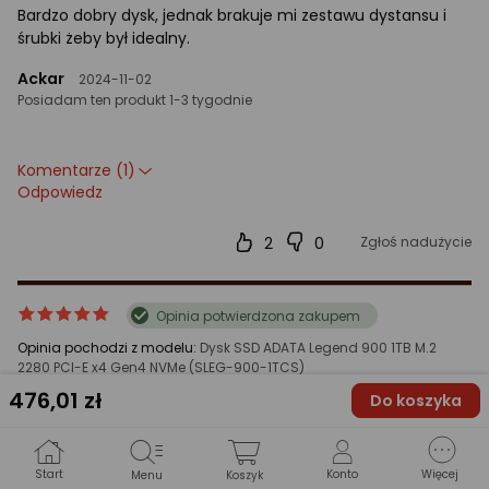
Bardzo dobry dysk, jednak brakuje mi zestawu dystansu i
śrubki żeby był idealny.
Ackar
2024-11-02
Posiadam ten produkt 1-3 tygodnie
Komentarze (1)
Odpowiedz
2
0
Zgłoś nadużycie
ocena
Ocena
Opinia potwierdzona zakupem
produktu
produktu
Opinia pochodzi z modelu:
Dysk SSD ADATA Legend 900 1TB M.2
5/5
2280 PCI-E x4 Gen4 NVMe (SLEG-900-1TCS)
gwiazdki
476
,01 zł
Do koszyka
Dysk bestia. Pracuje na płycie ASRock B650M Pro RS (wersja
mATX) pod radiatorem tej płyty. Niskie temperatury, niezłe
osiągi jak widać na załączonym screenie. Kupiony w kwocie
320zł więc myślę, że niezły wybór jak za 1TB. W zestawie
Start
Konto
Więcej
Menu
Koszyk