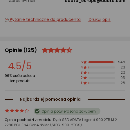
Adres e-mail
adata_europe@adata.com
Pytanie techniczne do producenta
Drukuj opis
Opinie
(125)
ocena
Ocena
produktu
produktu
4.5/5
5
94%
4.5/5
4
2%
gwiazdki
3
2%
96% osób poleca
2
0%
ten produkt
1
2%
Najbardziej pomocna opinia
ocena
Ocena
Opinia potwierdzona zakupem
produktu
produktu
Opinia pochodzi z modelu:
Dysk SSD ADATA Legend 900 2TB M.2
4/5
2280 PCI-E x4 Gen4 NVMe (SLEG-900-2TCS)
gwiazdki