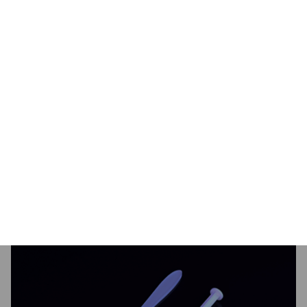
Niezupełnie creepy pasta
W pakiecie z Navis F360 dostajesz tubkę wydajnej i
łatwej w nakładaniu pasty termoprzewodzącej
Pactum PT-3, która spokojnie wystarczy Ci na kilka
instalacji. Nie masz się czego bać – sami to
sprawdziliśmy.