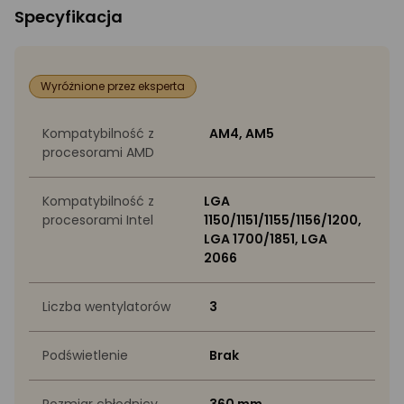
Specyfikacja
Wyróżnione przez eksperta
Kompatybilność z
AM4, AM5
procesorami AMD
Kompatybilność z
LGA
procesorami Intel
1150/1151/1155/1156/1200,
LGA 1700/1851, LGA
2066
Liczba wentylatorów
3
Podświetlenie
Brak
Rozmiar chłodnicy
360 mm