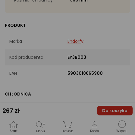
PRODUKT
Marka
Endorfy
Kod producenta
EY3B003
EAN
5903018665900
CHŁODNICA
267
zł
Rozmiar chłodnicy
360 mm
Do koszyka
Długość chłodnicy
395
Start
Konto
Więcej
Menu
Koszyk
[mm]