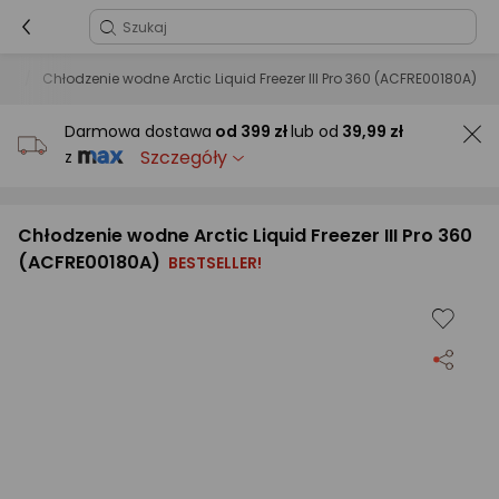
wy
Chłodzenie wodne Arctic Liquid Freezer III Pro 360 (ACFRE00180A)
Darmowa dostawa
od
399 zł
lub od
39,99 zł
Szczegóły
z
Chłodzenie wodne Arctic Liquid Freezer III Pro 360
(ACFRE00180A)
BESTSELLER!