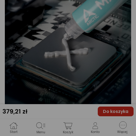
379
,21 zł
Do koszyka
Dwie opcje sterowania
Start
Konto
Więcej
Menu
Koszyk