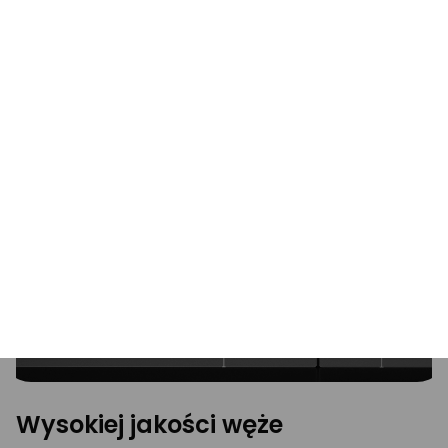
Radiator klasy premium
Radiator o grubości 38 mm nie tylko zwiększa
rozpraszanie ciepła, ale także mieści więcej cieczy
niż konwencjonalne radiatory 27 mm. To zmniejsza
gromadzenie się ciepła i zapewnia bardziej
efektywne radzenie sobie ze skokami temperatury.
Wysokiej jakości węże