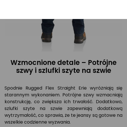
Wzmocnione detale – Potrójne
szwy i szlufki szyte na szwie
Spodnie Rugged Flex Straight Erie wyróżniają się
starannym wykonaniem. Potrójne szwy wzmacniają
konstrukcję, co zwiększa ich trwałość. Dodatkowo,
szlufki szyte na szwie zapewniają dodatkową
wytrzymałość, co sprawia, że te jeansy są gotowe na
wszelkie codzienne wyzwania.