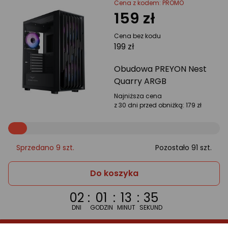
Cena z kodem: PROMO
159 zł
Cena bez kodu
199 zł
Obudowa PREYON Nest
Quarry ARGB
Najniższa cena
z 30 dni przed obniżką:
179 zł
Sprzedano 9 szt.
Pozostało 91 szt.
Obudowa
Do koszyka
PREYON
02
:
01
:
13
:
35
Nest
DNI
GODZIN
MINUT
SEKUND
Quarry