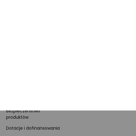
Obowiązki Morele.net i
Newsletter
Sprzedawcy Marketplace
Nagrody i certyfikaty
Kariera
Dla prasy
Polityka prywatności i
cookies
Ustawienia cookies
Regulamin sklepu
Koszty gospodarowania
odpadami
Bezpieczeństwo
produktów
Dotacje i dofinansowania