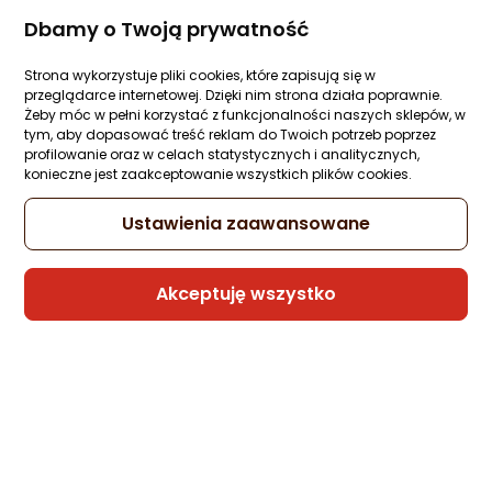
Sprawdź
ARGB
Dbamy o Twoją prywatność
Strona wykorzystuje pliki cookies, które zapisują się w
Odkryj Morele
przeglądarce internetowej. Dzięki nim strona działa poprawnie.
Żeby móc w pełni korzystać z funkcjonalności naszych sklepów, w
tym, aby dopasować treść reklam do Twoich potrzeb poprzez
profilowanie oraz w celach statystycznych i analitycznych,
konieczne jest zaakceptowanie wszystkich plików cookies.
Ustawienia zaawansowane
Łatwe i wygodne zakupy
Konkurencyjne ceny.
Akceptuję wszystko
online.
Jak pestka.
Bez ściemy.
I z rymem.
Polecane